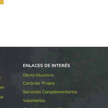
Plazo de subsanación Becas de
Comedor.
8 enero 2026
ENLACES DE INTERÉS
Oferta Educativa
e
Carácter Propio
ram
Servicios Complementarios
ok
Voluntarios