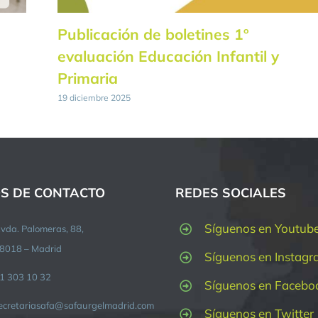
Publicación de boletines 1º
evaluación Educación Infantil y
Primaria
19 diciembre 2025
S DE CONTACTO
REDES SOCIALES
Síguenos en Youtub
vda. Palomeras, 88,
8018 – Madrid
Síguenos en Instag
1 303 10 32
Síguenos en Facebo
ecretariasafa@safaurgelmadrid.com
Síguenos en Twitter