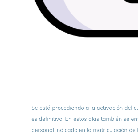
Se está procediendo a la activación del 
es definitivo. En estos días también se e
personal indicado en la matriculación de 