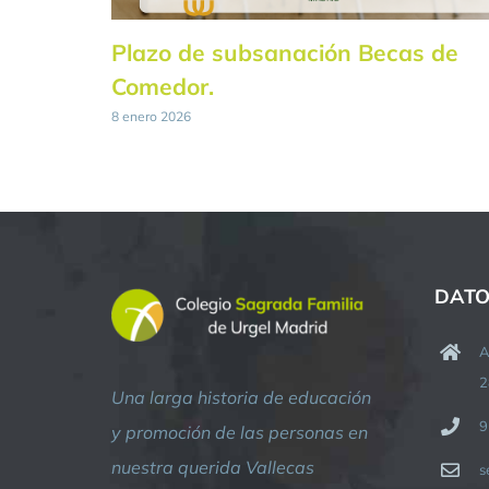
Plazo de subsanación Becas de
Comedor.
8 enero 2026
DATO
A
2
Una larga historia de educación
9
y promoción de las personas en
nuestra querida Vallecas
s